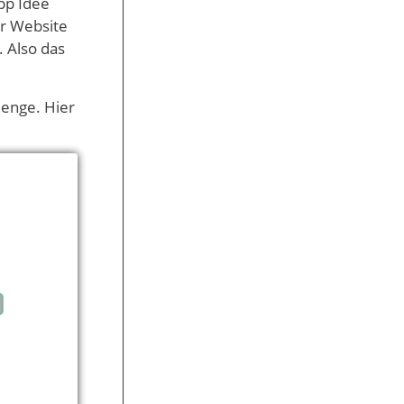
pp Idee
er Website
 Also das
Menge. Hier