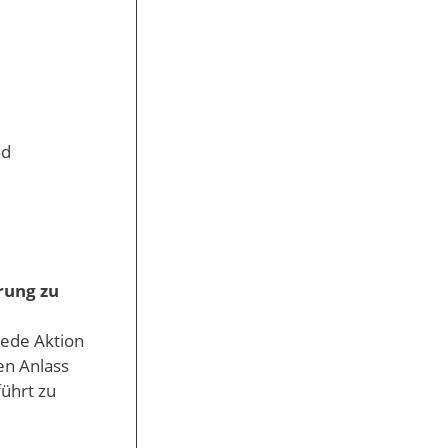
nd
rung zu
jede Aktion
en Anlass
ührt zu