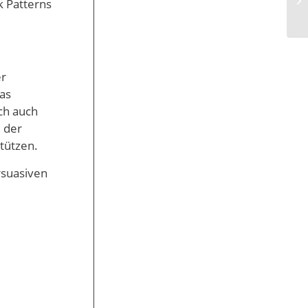
k Patterns
er
as
ch auch
 der
tützen.
rsuasiven