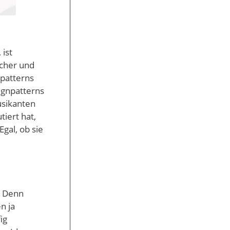
ist
scher und
npatterns
signpatterns
usikanten
iert hat,
gal, ob sie
. Denn
n ja
ig