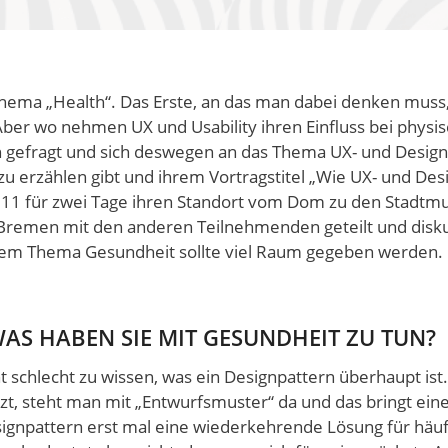
hema „Health“. Das Erste, an das man dabei denken muss, 
ber wo nehmen UX und Usability ihren Einfluss bei physi
h gefragt und sich deswegen an das Thema UX- und Desig
 zu erzählen gibt und ihrem Vortragstitel „Wie UX- und De
0.11 für zwei Tage ihren Standort vom Dom zu den Stadtm
remen mit den anderen Teilnehmenden geteilt und diskut
em Thema Gesundheit sollte viel Raum gegeben werden. E
AS HABEN SIE MIT GESUNDHEIT ZU TUN?
ht schlecht zu wissen, was ein Designpattern überhaupt ist
t, steht man mit „Entwurfsmuster“ da und das bringt eine
esignpattern erst mal eine wiederkehrende Lösung für häuf