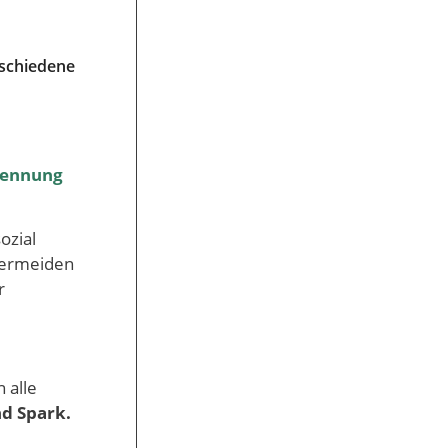
rschiedene
kennung
ozial
vermeiden
r
 alle
und Spark.