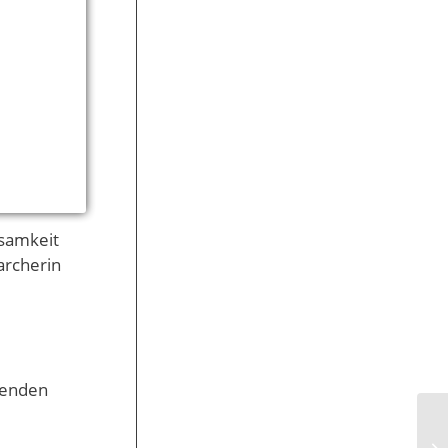
tsamkeit
archerin
zenden