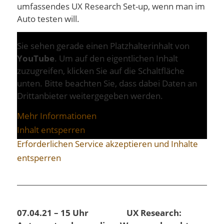
umfassendes UX Research Set-up, wenn man im
Auto testen will.
Sie sehen gerade einen Platzhalterinhalt von
YouTube
. Um auf den eigentlichen Inhalt
zuzugreifen, klicken Sie auf die Schaltfläche
unten. Bitte beachten Sie, dass dabei Daten an
Drittanbieter weitergegeben werden.
Mehr Informationen
Inhalt entsperren
Erforderlichen Service akzeptieren und Inhalte
entsperren
07.04.21 – 15 Uhr
UX Research: