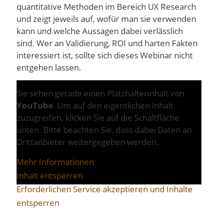
quantitative Methoden im Bereich UX Research
und zeigt jeweils auf, wofür man sie verwenden
kann und welche Aussagen dabei verlässlich
sind. Wer an Validierung, ROI und harten Fakten
interessiert ist, sollte sich dieses Webinar nicht
entgehen lassen.
Sie sehen gerade einen Platzhalterinhalt von
YouTube
. Um auf den eigentlichen Inhalt
zuzugreifen, klicken Sie auf die Schaltfläche
unten. Bitte beachten Sie, dass dabei Daten an
Drittanbieter weitergegeben werden.
Mehr Informationen
Inhalt entsperren
Erforderlichen Service akzeptieren und Inhalte
entsperren