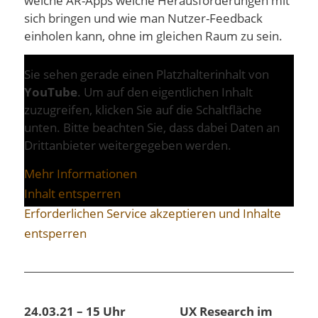
welche AR-Apps welche Herausforderungen mit
sich bringen und wie man Nutzer-Feedback
einholen kann, ohne im gleichen Raum zu sein.
Sie sehen gerade einen Platzhalterinhalt von
YouTube
. Um auf den eigentlichen Inhalt
zuzugreifen, klicken Sie auf die Schaltfläche
unten. Bitte beachten Sie, dass dabei Daten an
Drittanbieter weitergegeben werden.
Mehr Informationen
Inhalt entsperren
Erforderlichen Service akzeptieren und Inhalte
entsperren
24.03.21 – 15 Uhr UX Research im